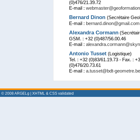
(0)476/21.39.72
E-mail :
w­e­b­m­a­s­t­e­r­@­g­e­o­f­o­r­m­a­t­i­o­n­
Bernard Dinon
(Secrétaire Geo
E-mail :
b­e­r­n­a­r­d­.­d­i­n­o­n­@­g­m­a­i­l­.­c­o­m­
Alexandra Cormann
(Secrétai
GSM. : +32 (0)487/56.00.46
E-mail :
a­l­e­x­a­n­d­r­a­.­c­o­r­m­a­n­n­@­s­k­y­n­e
Antonio Tusset
(Logistique)
Tel. : +32 (0)83/61.19.73 - Fax. : 
(0)476/20.73.61
E-mail :
a­.­t­u­s­s­e­t­@­b­d­t­-­g­e­o­m­e­t­r­e­.­b­e
© 2008
ARGELg
|
XHTML
&
CSS
validated