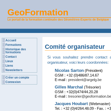
GeoFormation
Le portail de la formation continuée des Géomètres-Experts de Belgique
Accueil
Formations
Comité organisateur
Historique des
formations
Contact
Si vous souhaitez prendre contact
Lieux
organisateur, voici leurs coordonnées:
Liens
Nicolas Sarton
Newsletters
(Président)
GSM : +32 (0)486/87.14.67
Créer un compte
E-mail :
p­r­e­s­i­d­e­n­t­@­a­r­g­e­l­g­.­b­e­
Connexion
Gilles Marchal
(Trésorier)
GSM : +32(0)474/44.20.28
E-mail :
t­r­e­s­o­r­i­e­r­@­g­e­o­f­o­r­m­a­t­i­o­n­.­b­e
Jacques Houbart
(Webmaster)
Tel. : +32 (0)4/264.48.09 - Fax. : 